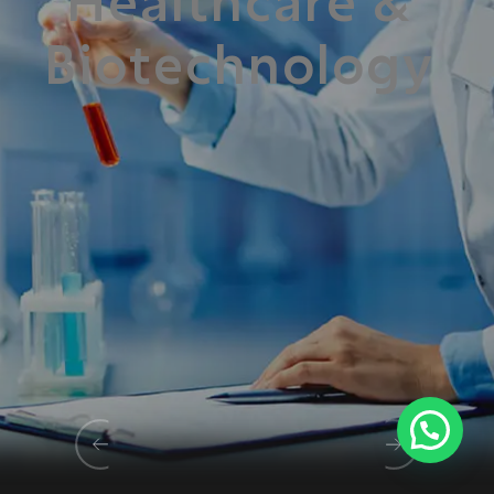
H
e
a
l
t
h
c
a
r
e
&
B
i
o
t
e
c
h
n
o
l
o
g
y