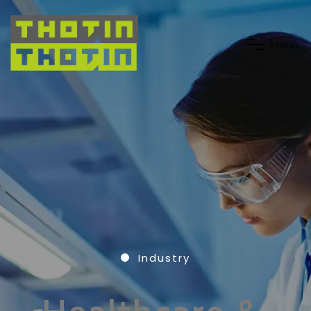
M
e
n
u
Industry