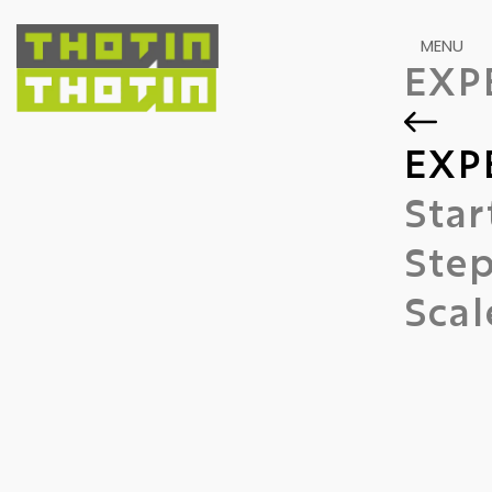
MENU
EXP
E
X
P
Sta
Ste
Sca